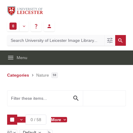
0
Menu
Categories
Nature
58
0
/
58
More
60
Default